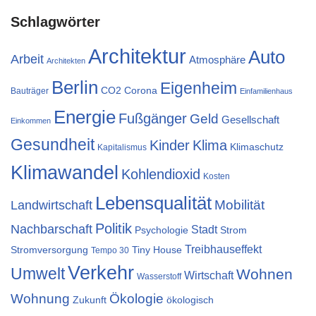
Schlagwörter
Architektur
Auto
Arbeit
Atmosphäre
Architekten
Berlin
Eigenheim
CO2
Corona
Bauträger
Einfamilienhaus
Energie
Fußgänger
Geld
Gesellschaft
Einkommen
Gesundheit
Kinder
Klima
Klimaschutz
Kapitalismus
Klimawandel
Kohlendioxid
Kosten
Lebensqualität
Mobilität
Landwirtschaft
Politik
Nachbarschaft
Stadt
Psychologie
Strom
Treibhauseffekt
Stromversorgung
Tiny House
Tempo 30
Verkehr
Umwelt
Wohnen
Wirtschaft
Wasserstoff
Wohnung
Ökologie
Zukunft
ökologisch