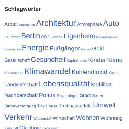
Schlagwörter
Architektur
Auto
Arbeit
Atmosphäre
Architekten
Berlin
Eigenheim
CO2
Bauträger
Corona
Einfamilienhaus
Energie
Fußgänger
Geld
Einkommen
Garten
Gesundheit
Kinder
Klima
Gesellschaft
Kapitalismus
Klimawandel
Kohlendioxid
Klimaschutz
Kosten
Lebensqualität
Landwirtschaft
Mobilität
Politik
Nachbarschaft
Stadt
Psychologie
Strom
Umwelt
Treibhauseffekt
Stromversorgung
Tiny House
Verkehr
Wohnen
Wohnung
Wirtschaft
Wasserstoff
Ökologie
Zukunft
ökologisch