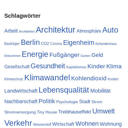
Schlagwörter
Architektur
Auto
Arbeit
Atmosphäre
Architekten
Berlin
Eigenheim
CO2
Bauträger
Corona
Einfamilienhaus
Energie
Fußgänger
Geld
Einkommen
Garten
Gesundheit
Kinder
Klima
Gesellschaft
Kapitalismus
Klimawandel
Kohlendioxid
Klimaschutz
Kosten
Lebensqualität
Landwirtschaft
Mobilität
Politik
Nachbarschaft
Stadt
Psychologie
Strom
Umwelt
Treibhauseffekt
Stromversorgung
Tiny House
Verkehr
Wohnen
Wohnung
Wirtschaft
Wasserstoff