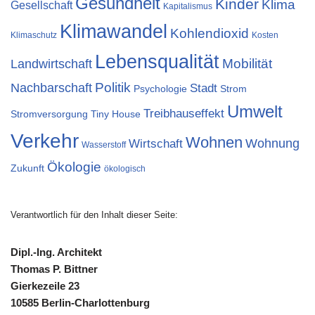
Gesundheit
Kinder
Klima
Gesellschaft
Kapitalismus
Klimawandel
Kohlendioxid
Klimaschutz
Kosten
Lebensqualität
Landwirtschaft
Mobilität
Nachbarschaft
Politik
Stadt
Psychologie
Strom
Umwelt
Treibhauseffekt
Stromversorgung
Tiny House
Verkehr
Wohnen
Wohnung
Wirtschaft
Wasserstoff
Ökologie
Zukunft
ökologisch
Verantwortlich für den Inhalt dieser Seite:
Dipl.-Ing. Architekt
Thomas P. Bittner
Gierkezeile 23
10585 Berlin-Charlottenburg