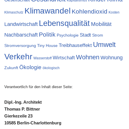
Kapitalismus
Klimawandel
Kohlendioxid
Klimaschutz
Kosten
Lebensqualität
Landwirtschaft
Mobilität
Politik
Nachbarschaft
Stadt
Psychologie
Strom
Umwelt
Treibhauseffekt
Stromversorgung
Tiny House
Verkehr
Wohnen
Wohnung
Wirtschaft
Wasserstoff
Ökologie
Zukunft
ökologisch
Verantwortlich für den Inhalt dieser Seite:
Dipl.-Ing. Architekt
Thomas P. Bittner
Gierkezeile 23
10585 Berlin-Charlottenburg