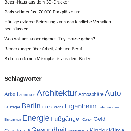
Beton-Haus aus dem 3D-Drucker
Paris widmet fast 70.000 Parkplätze um
Häufige externe Betreuung kann das kindliche Verhalten
beeinflussen
Was soll uns unser eigenes Tiny-House geben?
Bemerkungen über Arbeit, Job und Beruf
Birken entfernen Mikroplastik aus dem Boden
Schlagwörter
Architektur
Auto
Arbeit
Atmosphäre
Architekten
Berlin
Eigenheim
CO2
Bauträger
Corona
Einfamilienhaus
Energie
Fußgänger
Geld
Einkommen
Garten
Gesundheit
Kinder
Klima
Gesellschaft