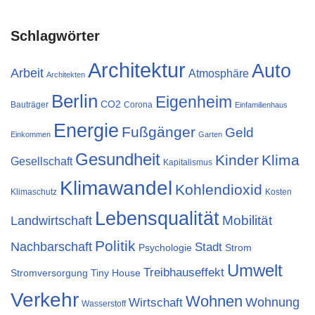
Schlagwörter
Architektur
Auto
Arbeit
Atmosphäre
Architekten
Berlin
Eigenheim
CO2
Bauträger
Corona
Einfamilienhaus
Energie
Fußgänger
Geld
Einkommen
Garten
Gesundheit
Kinder
Klima
Gesellschaft
Kapitalismus
Klimawandel
Kohlendioxid
Klimaschutz
Kosten
Lebensqualität
Landwirtschaft
Mobilität
Politik
Nachbarschaft
Stadt
Psychologie
Strom
Umwelt
Treibhauseffekt
Stromversorgung
Tiny House
Verkehr
Wohnen
Wohnung
Wirtschaft
Wasserstoff