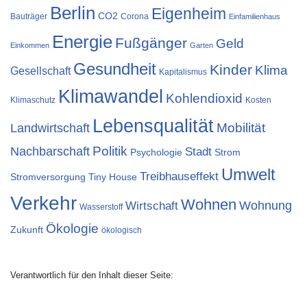
Berlin
Eigenheim
CO2
Bauträger
Corona
Einfamilienhaus
Energie
Fußgänger
Geld
Einkommen
Garten
Gesundheit
Kinder
Klima
Gesellschaft
Kapitalismus
Klimawandel
Kohlendioxid
Klimaschutz
Kosten
Lebensqualität
Landwirtschaft
Mobilität
Nachbarschaft
Politik
Stadt
Psychologie
Strom
Umwelt
Treibhauseffekt
Stromversorgung
Tiny House
Verkehr
Wohnen
Wohnung
Wirtschaft
Wasserstoff
Ökologie
Zukunft
ökologisch
Verantwortlich für den Inhalt dieser Seite: