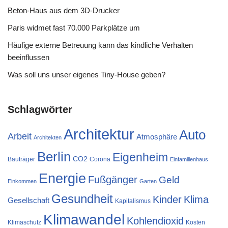
Beton-Haus aus dem 3D-Drucker
Paris widmet fast 70.000 Parkplätze um
Häufige externe Betreuung kann das kindliche Verhalten
beeinflussen
Was soll uns unser eigenes Tiny-House geben?
Schlagwörter
Architektur
Auto
Arbeit
Atmosphäre
Architekten
Berlin
Eigenheim
CO2
Bauträger
Corona
Einfamilienhaus
Energie
Fußgänger
Geld
Einkommen
Garten
Gesundheit
Kinder
Klima
Gesellschaft
Kapitalismus
Klimawandel
Kohlendioxid
Klimaschutz
Kosten