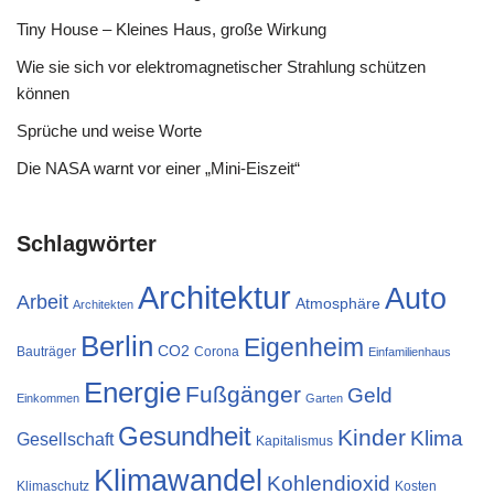
Tiny House – Kleines Haus, große Wirkung
Wie sie sich vor elektromagnetischer Strahlung schützen
können
Sprüche und weise Worte
Die NASA warnt vor einer „Mini-Eiszeit“
Schlagwörter
Architektur
Auto
Arbeit
Atmosphäre
Architekten
Berlin
Eigenheim
CO2
Bauträger
Corona
Einfamilienhaus
Energie
Fußgänger
Geld
Einkommen
Garten
Gesundheit
Kinder
Klima
Gesellschaft
Kapitalismus
Klimawandel
Kohlendioxid
Klimaschutz
Kosten