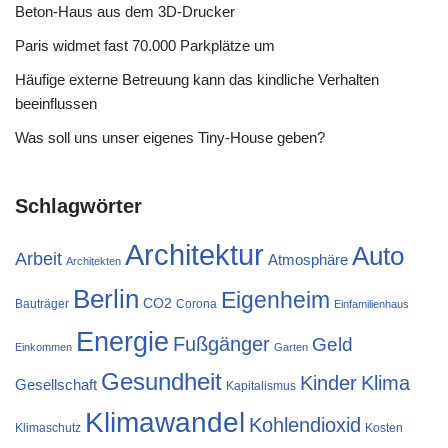
Beton-Haus aus dem 3D-Drucker
Paris widmet fast 70.000 Parkplätze um
Häufige externe Betreuung kann das kindliche Verhalten
beeinflussen
Was soll uns unser eigenes Tiny-House geben?
Schlagwörter
Architektur
Auto
Arbeit
Atmosphäre
Architekten
Berlin
Eigenheim
CO2
Bauträger
Corona
Einfamilienhaus
Energie
Fußgänger
Geld
Einkommen
Garten
Gesundheit
Kinder
Klima
Gesellschaft
Kapitalismus
Klimawandel
Kohlendioxid
Klimaschutz
Kosten