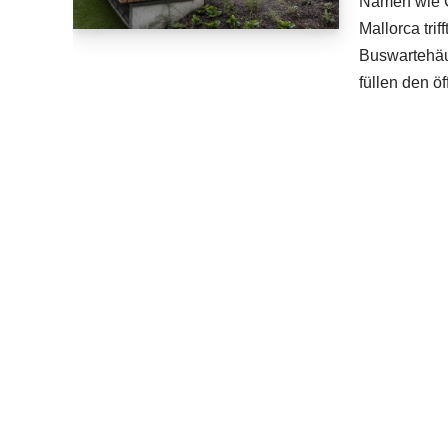
Namen wie C
Mallorca tri
Buswartehäu
füllen den ö