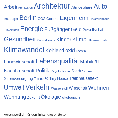
Architektur
Auto
Arbeit
Atmosphäre
Architekten
Berlin
Eigenheim
CO2
Corona
Bauträger
Einfamilienhaus
Energie
Fußgänger
Geld
Gesellschaft
Einkommen
Gesundheit
Klima
Kinder
Klimaschutz
Kapitalismus
Klimawandel
Kohlendioxid
Kosten
Lebensqualität
Mobilität
Landwirtschaft
Politik
Nachbarschaft
Stadt
Psychologie
Strom
Treibhauseffekt
Stromversorgung
Tiny House
Tempo 30
Verkehr
Umwelt
Wohnen
Wirtschaft
Wasserstoff
Wohnung
Ökologie
Zukunft
ökologisch
Verantwortlich für den Inhalt dieser Seite: