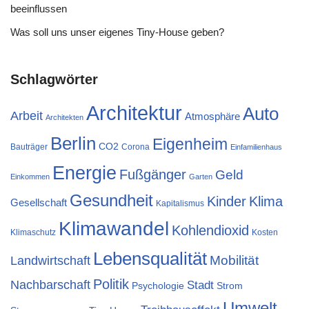
beeinflussen
Was soll uns unser eigenes Tiny-House geben?
Schlagwörter
Architektur
Auto
Arbeit
Atmosphäre
Architekten
Berlin
Eigenheim
CO2
Bauträger
Corona
Einfamilienhaus
Energie
Fußgänger
Geld
Einkommen
Garten
Gesundheit
Kinder
Klima
Gesellschaft
Kapitalismus
Klimawandel
Kohlendioxid
Klimaschutz
Kosten
Lebensqualität
Mobilität
Landwirtschaft
Politik
Nachbarschaft
Stadt
Psychologie
Strom
Umwelt