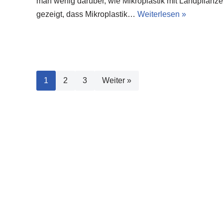
man wenig darüber, wie Mikroplastik mit Landpflanze
gezeigt, dass Mikroplastik…
Weiterlesen »
1
2
3
Weiter »