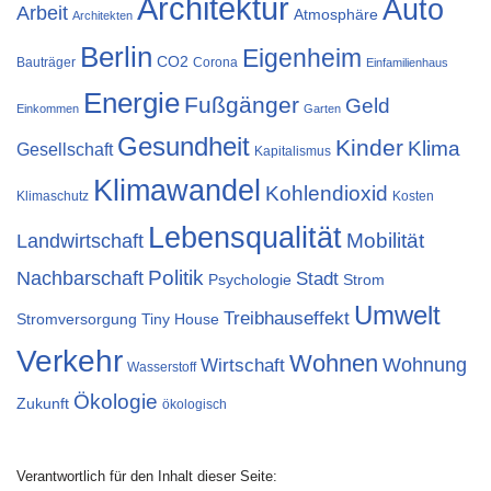
Architektur
Auto
Arbeit
Atmosphäre
Architekten
Berlin
Eigenheim
CO2
Bauträger
Corona
Einfamilienhaus
Energie
Fußgänger
Geld
Einkommen
Garten
Gesundheit
Kinder
Klima
Gesellschaft
Kapitalismus
Klimawandel
Kohlendioxid
Klimaschutz
Kosten
Lebensqualität
Landwirtschaft
Mobilität
Nachbarschaft
Politik
Stadt
Psychologie
Strom
Umwelt
Treibhauseffekt
Stromversorgung
Tiny House
Verkehr
Wohnen
Wohnung
Wirtschaft
Wasserstoff
Ökologie
Zukunft
ökologisch
Verantwortlich für den Inhalt dieser Seite: