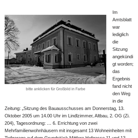
Im
Amtsblatt
war
lediglich
die
Sitzung
angekündi
gt worden;
das
Ergebnis
fand nicht
bitte anklicken für Großbild in Farbe
den Weg
in die
Zeitung: „Sitzung des Bauausschusses am Donnerstag, 13.
Oktober 2005 um 14.00 Uhr im Lindlzimmer, Altbau, 2. OG (Zi.
204), Tagesordnung: … 6. Errichtung von zwei
Mehrfamilienwohnhäusern mit insgesamt 13 Wohneinheiten mit
Tiefgarage auf dem Grundstück Mittlere Hofgasse 11 und 13