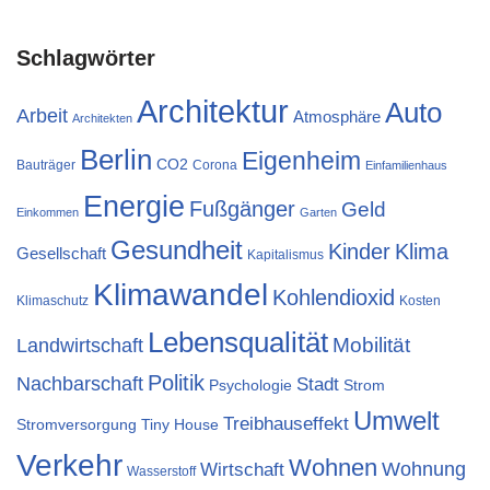
Schlagwörter
Architektur
Auto
Arbeit
Atmosphäre
Architekten
Berlin
Eigenheim
CO2
Bauträger
Corona
Einfamilienhaus
Energie
Fußgänger
Geld
Einkommen
Garten
Gesundheit
Kinder
Klima
Gesellschaft
Kapitalismus
Klimawandel
Kohlendioxid
Klimaschutz
Kosten
Lebensqualität
Mobilität
Landwirtschaft
Politik
Nachbarschaft
Stadt
Psychologie
Strom
Umwelt
Treibhauseffekt
Stromversorgung
Tiny House
Verkehr
Wohnen
Wohnung
Wirtschaft
Wasserstoff