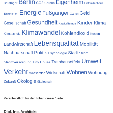
Berlin
Eigenheim
CO2
Bauträger
Corona
Einfamilienhaus
Energie
Fußgänger
Geld
Einkommen
Garten
Gesundheit
Kinder
Klima
Gesellschaft
Kapitalismus
Klimawandel
Kohlendioxid
Klimaschutz
Kosten
Lebensqualität
Landwirtschaft
Mobilität
Nachbarschaft
Politik
Stadt
Psychologie
Strom
Umwelt
Treibhauseffekt
Stromversorgung
Tiny House
Verkehr
Wohnen
Wohnung
Wirtschaft
Wasserstoff
Ökologie
Zukunft
ökologisch
Verantwortlich für den Inhalt dieser Seite:
Dipl.-Ing. Architekt