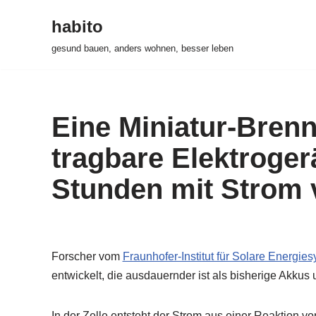
habito
Zum
gesund bauen, anders wohnen, besser leben
Inhalt
springen
Eine Miniatur-Brenns
tragbare Elektrogerä
Stunden mit Strom 
Forscher vom
Fraunhofer-Institut für Solare Energie
entwickelt, die ausdauernder ist als bisherige Akkus
In der Zelle entsteht der Strom aus einer Reaktion vo