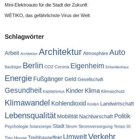
Mini-Elektroauto für die Stadt der Zukunft
WÉTIKO, das gefährlichste Virus der Welt
Schlagwörter
Architektur
Auto
Arbeit
Atmosphäre
Architekten
Berlin
Eigenheim
CO2
Corona
Bauträger
Einfamilienhaus
Energie
Fußgänger
Geld
Gesellschaft
Gesundheit
Klima
Kinder
Klimaschutz
Kapitalismus
Klimawandel
Kohlendioxid
Landwirtschaft
Kosten
Lebensqualität
Politik
Mobilität
Nachbarschaft
Stadt
Psychologie
Strom
Stromversorgung
Solarenergie
Tempo 30
Verkehr
Umwelt
Treibhauseffekt
Tiny House